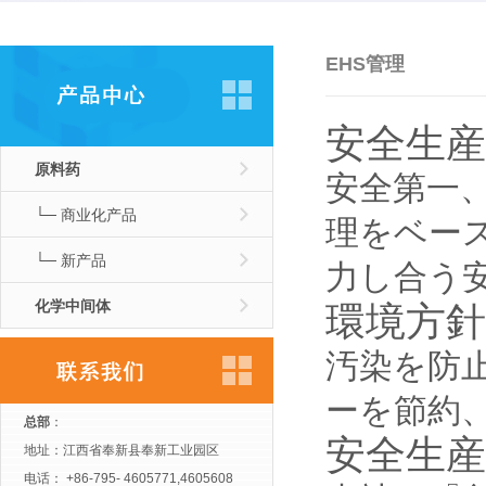
EHS管理
安全生産
原料药
安全第一
└─ 商业化产品
理をベー
└─ 新产品
力し合う
化学中间体
環境方針
汚染を防
ーを節約
总部
：
安全生産
地址：江西省奉新县奉新工业园区
电话： +86-795- 4605771,4605608