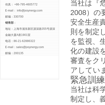
当社は『危
传真： +86-795-4605772
2008）
E-mail：
info@jxsynergy.com
邮编：330700
安全生産
销售部
：
地址：上海市浦东新区源深路355号源深
則を制定
金融大厦A座1901室
を監視、
电话：86-21-62886322
E-mail：
sales@jxsynergy.com
化の建設を
邮编：200135
審査をクリ
アしてい
緊急訓練
当社は科
制定し、