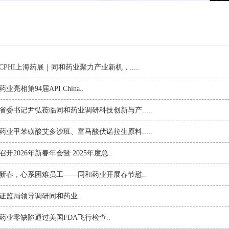
CPHI上海药展｜同和药业聚力产业新机，...
..
业亮相第94届API China
..
省委书记尹弘莅临同和药业调研科技创新与产...
..
药业甲苯磺酸艾多沙班、富马酸伏诺拉生原料...
..
召开2026年新春年会暨 2025年度总
..
新春，心系困难员工——同和药业开展春节慰
..
证监局领导调研同和药业
..
药业零缺陷通过美国FDA飞行检查
..