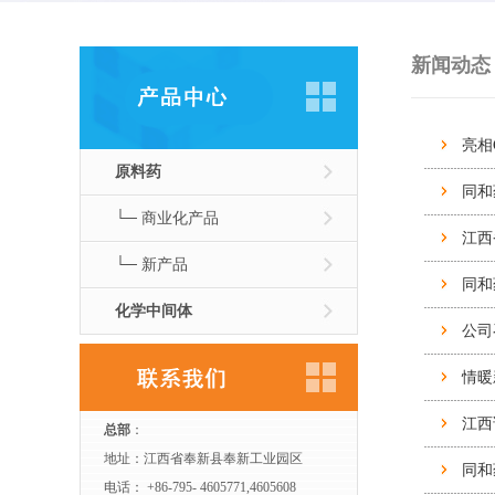
新闻动态
亮相
原料药
同和药
└─ 商业化产品
江西
└─ 新产品
同和
化学中间体
公司
情暖
江西
总部
：
地址：江西省奉新县奉新工业园区
同和
电话： +86-795- 4605771,4605608